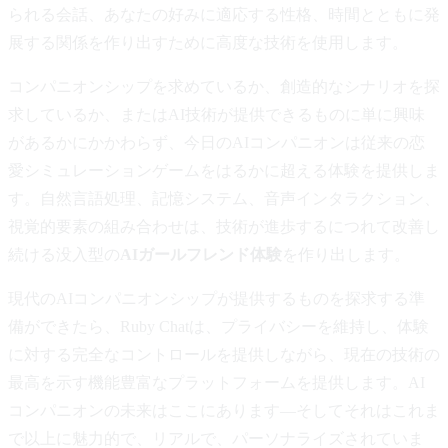
られる会話、あなたの好みに適応する性格、時間とともに発
展する関係を作り出すために高度な技術を使用します。
コンパニオンシップを求めているか、創造的なシナリオを探
求しているか、またはAI技術が提供できるものに単に興味
があるかにかかわらず、今日のAIコンパニオンは従来の恋
愛シミュレーションゲームをはるかに超える体験を提供しま
す。自然言語処理、記憶システム、音声インタラクション、
視覚的要素の組み合わせは、技術が進歩するにつれて改善し
続ける没入型の
AIガールフレンド体験
を作り出します。
現代のAIコンパニオンシップが提供するものを探求する準
備ができたら、Ruby Chatは、プライバシーを維持し、体験
に対する完全なコントロールを提供しながら、現在の技術の
最高を示す機能豊富なプラットフォームを提供します。AI
コンパニオンの未来はここにあります—そしてそれはこれま
で以上に魅力的で、リアルで、パーソナライズされていま