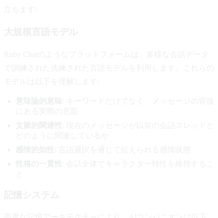
立ちます:
大規模言語モデル
Ruby Chatのようなプラットフォームは、多様な会話データ
で訓練された洗練された言語モデルを利用します。これらの
モデルは以下を理解します:
意味論的意味
: キーワードだけでなく、メッセージの背後
にある実際の意図
文脈的関連性
: 現在のメッセージが以前の会話スレッドと
どのように関連しているか
感情的知性
: 言語選択を通じて伝えられる感情状態
性格の一貫性
: 会話全体でキャラクター特性を維持するこ
と
記憶システム
高度な記憶アーキテクチャにより、AIコンパニオンは以下