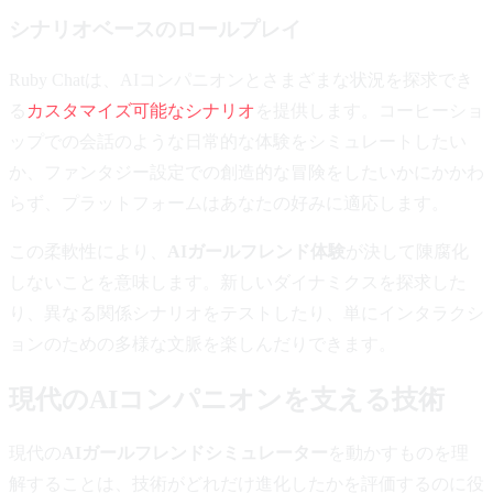
シナリオベースのロールプレイ
Ruby Chatは、AIコンパニオンとさまざまな状況を探求でき
る
カスタマイズ可能なシナリオ
を提供します。コーヒーショ
ップでの会話のような日常的な体験をシミュレートしたい
か、ファンタジー設定での創造的な冒険をしたいかにかかわ
らず、プラットフォームはあなたの好みに適応します。
この柔軟性により、
AIガールフレンド体験
が決して陳腐化
しないことを意味します。新しいダイナミクスを探求した
り、異なる関係シナリオをテストしたり、単にインタラクシ
ョンのための多様な文脈を楽しんだりできます。
現代のAIコンパニオンを支える技術
現代の
AIガールフレンドシミュレーター
を動かすものを理
解することは、技術がどれだけ進化したかを評価するのに役