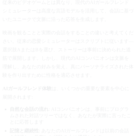
従来のビデオゲームとは異なり、現代のAIガールフレンド
シミュレーターは高度な言語モデルを活用して、会話に基づ
いたユニークで文脈に沿った応答を生成します。
映画を観ることと実際の会話をすることの違いと考えてくだ
さい。従来の恋愛シミュレーターはスクリプトに従います—
選択肢AまたはBを選び、ストーリーは事前に決められた道
筋で展開します。しかし、現代のAIコンパニオンは文脈を
理解し、あなたの好みを覚え、真にパーソナライズされた体
験を作り出すために性格を適応させます。
AIガールフレンド体験
は、いくつかの重要な要素を中心に
展開されます:
自然な会話の流れ
: AIコンパニオンは、事前にプログラ
ムされた対話ツリーではなく、あなたが実際に言ったこ
とに応答します
記憶と継続性
: あなたのAIガールフレンドは以前の会話