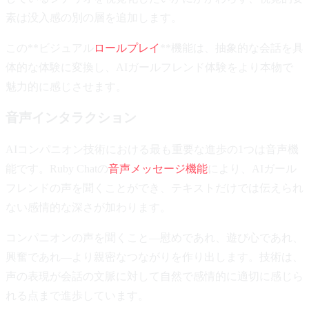
素は没入感の別の層を追加します。
この**ビジュアル
ロールプレイ
**機能は、抽象的な会話を具
体的な体験に変換し、AIガールフレンド体験をより本物で
魅力的に感じさせます。
音声インタラクション
AIコンパニオン技術における最も重要な進歩の1つは音声機
能です。Ruby Chatの
音声メッセージ機能
により、AIガール
フレンドの声を聞くことができ、テキストだけでは伝えられ
ない感情的な深さが加わります。
コンパニオンの声を聞くこと—慰めであれ、遊び心であれ、
興奮であれ—より親密なつながりを作り出します。技術は、
声の表現が会話の文脈に対して自然で感情的に適切に感じら
れる点まで進歩しています。