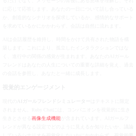
るだけでなく、メッセージの背後にある意味を理解し、それ
に応じて応答します。あなたの一日について話し合っている
か、創造的なシナリオを探求しているか、感情的なサポート
を求めているかにかかわらず、会話は自然に流れます。
AIは会話履歴を維持し、時間をかけて共有された物語を構
築します。これにより、孤立したインタラクションではな
く、進行中の関係の感覚が生まれます。あなたのAIガール
フレンドはあなたの人生についての重要な詳細を覚え、過去
の会話を参照し、あなたと一緒に成長します。
視覚的エンゲージメント
現代の
AIガールフレンドシミュレーター
はテキストに限定
されません。Ruby Chatには、コンパニオンを視覚的に生き
生きとさせる
画像生成機能
が含まれています。AIガールフ
レンドが異なる設定でどのように見えるか知りたいか、議論
しているシナリオを視覚化したいかにかかわらず、視覚的要