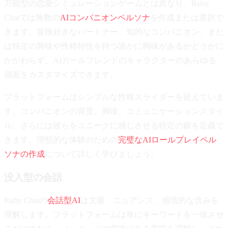
万能型の恋愛シミュレーションゲームとは異なり、Ruby
Chatでは無数の
AIコンパニオンペルソナ
を作成または選択で
きます。冒険好きなパートナー、知的なコンパニオン、また
は特定の興味や性格特性を持つ誰かに興味があるかどうかに
かかわらず、AIガールフレンドのキャラクターのあらゆる
側面をカスタマイズできます。
プラットフォームはシンプルな性格スライダーを超えていま
す。コンパニオンの背景、興味、コミュニケーションスタイ
ル、さらには彼らをユニークに感じさせる特定の癖を定義で
きます。理想的な体験のための
完璧なAIロールプレイペル
ソナの作成
について詳しく学びましょう。
没入型の会話
Ruby Chatの
会話型AI
は文脈、ニュアンス、感情的な含みを
理解します。プラットフォームは単にキーワードを一致させ