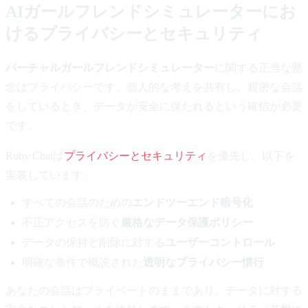
AIガールフレンドシミュレーターにお
けるプライバシーとセキュリティ
バーチャルガールフレンドシミュレーター
に関する正当な懸
念はプライバシーです。個人的な考えを共有し、親密な会話
をしているとき、データが安全に保たれるという確信が必要
です。
Ruby Chatは
プライバシーとセキュリティ
を優先し、以下を
実装しています:
すべての会話のための
エンドツーエンド暗号化
不正アクセスを防ぐ
厳格なデータ保護ポリシー
データの保持と削除に対する
ユーザーコントロール
明確な条件で概説された
透明なプライバシー慣行
あなたの会話はプライベートのままであり、データに対する