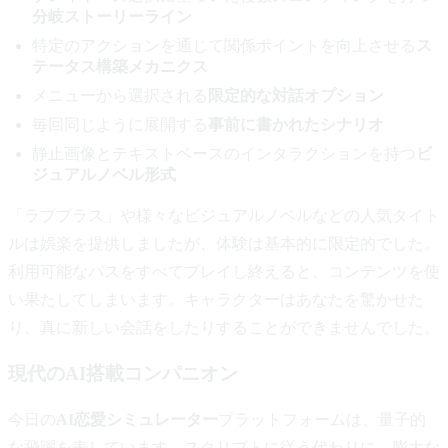
分岐ストーリーライン
特定のアクションを通じて関係ポイントを向上させる
ス
テータス構築メカニクス
メニューから選択される
限定的な対話オプション
毎回同じように展開する
事前に書かれたシナリオ
静止画像とテキストベースのインタラクションを持つ
ビ
ジュアルノベル形式
「ラブプラス」や様々なビジュアルノベルなどの人気タイト
ルは娯楽を提供しましたが、体験は基本的に限定的でした。
利用可能なパスをすべてプレイし終えると、コンテンツを使
い果たしてしまいます。キャラクターはあなたを驚かせた
り、真に新しい会話をしたりすることができませんでした。
現代のAI搭載コンパニオン
今日の
AI恋愛シミュレーター
プラットフォームは、量子的
な飛躍を表しています。スクリプトに従う代わりに、膨大な