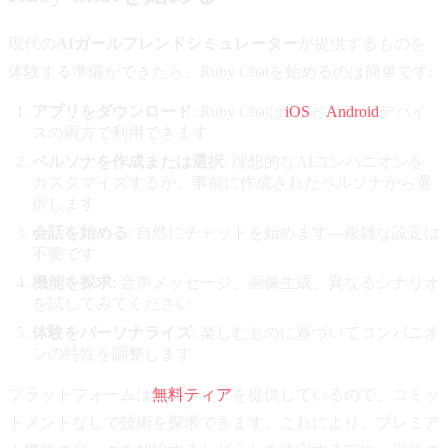
現代の
AIガールフレンドシミュレーター
が提供するものを
体験する準備ができたら、Ruby Chatを始めるのは簡単です:
アプリをダウンロード
: Ruby Chatは
iOS
と
Android
デバイ
スの両方で利用できます
ペルソナを作成または選択
: 理想的なAIコンパニオンを
カスタマイズするか、事前に作成されたペルソナから選
択します
会話を始める
: 自然にチャットを始めます—複雑な設定は
不要です
機能を探求
: 音声メッセージ、画像生成、異なるシナリオ
を試してみてください
体験をパーソナライズ
: 楽しむものに基づいてコンパニオ
ンの特性を調整します
プラットフォームは
無料ティア
を提供しているので、コミッ
トメントなしで技術を探求できます。これにより、プレミア