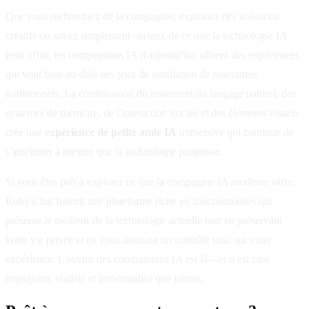
Que vous recherchiez de la compagnie, exploriez des scénarios
créatifs ou soyez simplement curieux de ce que la technologie IA
peut offrir, les compagnons IA d'aujourd'hui offrent des expériences
qui vont bien au-delà des jeux de simulation de rencontres
traditionnels. La combinaison du traitement du langage naturel, des
systèmes de mémoire, de l'interaction vocale et des éléments visuels
crée une
expérience de petite amie IA
immersive qui continue de
s'améliorer à mesure que la technologie progresse.
Si vous êtes prêt à explorer ce que la compagnie IA moderne offre,
Ruby Chat fournit une plateforme riche en fonctionnalités qui
présente le meilleur de la technologie actuelle tout en préservant
votre vie privée et en vous donnant un contrôle total sur votre
expérience. L'avenir des compagnons IA est là—et il est plus
engageant, réaliste et personnalisé que jamais.