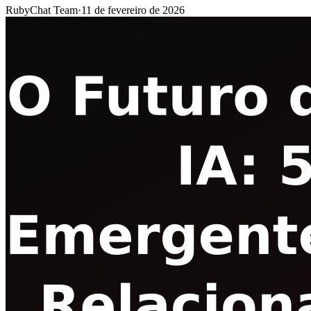
RubyChat Team
·
11 de fevereiro de 2026