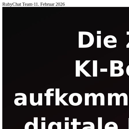
RubyChat Team
·
11. Februar 2026