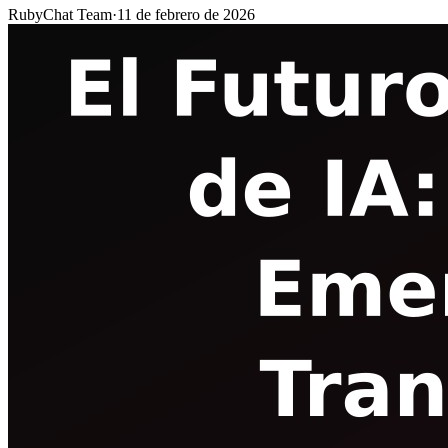
RubyChat Team
·
11 de febrero de 2026