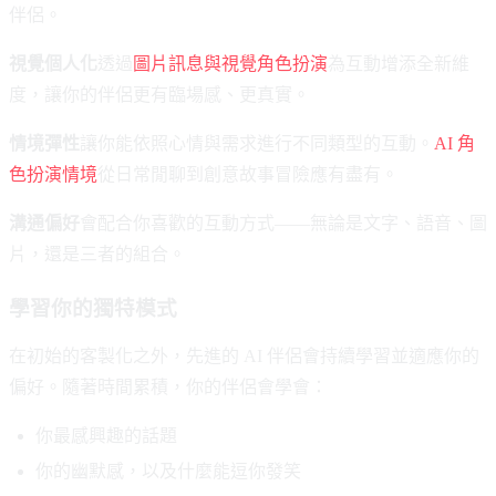
伴侶。
視覺個人化
透過
圖片訊息與視覺角色扮演
為互動增添全新維
度，讓你的伴侶更有臨場感、更真實。
情境彈性
讓你能依照心情與需求進行不同類型的互動。
AI 角
色扮演情境
從日常閒聊到創意故事冒險應有盡有。
溝通偏好
會配合你喜歡的互動方式——無論是文字、語音、圖
片，還是三者的組合。
學習你的獨特模式
在初始的客製化之外，先進的 AI 伴侶會持續學習並適應你的
偏好。隨著時間累積，你的伴侶會學會：
你最感興趣的話題
你的幽默感，以及什麼能逗你發笑