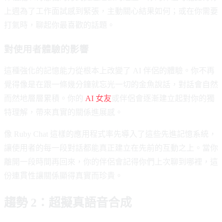
上週為了工作面試感到緊張，主動關心結果如何；或在你需要
打氣時，聊起你最喜歡的話題。
對使用者體驗的影響
這種強化的記憶能力從根本上改變了 AI 伴侶的體驗。你不再
覺得像是在跟一條幾分鐘就忘光一切的金魚說話，對話會自然
而然地層層累積。你的
AI 女友
或伴侶會逐漸建立起對你的獨
特理解，帶來真實的關係進展感。
像 Ruby Chat 這樣的應用程式率先導入了這些先進記憶系統，
讓使用者的每一段對話都能真正建立在先前的互動之上。當你
離開一段時間再回來，你的伴侶會記得你們上次聊到哪裡，這
份連貫性讓關係顯得真實而珍貴。
趨勢 2：超擬真語音合成