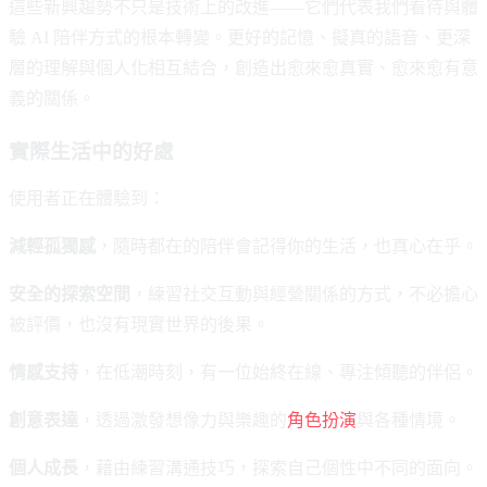
這些新興趨勢不只是技術上的改進——它們代表我們看待與體
驗 AI 陪伴方式的根本轉變。更好的記憶、擬真的語音、更深
層的理解與個人化相互結合，創造出愈來愈真實、愈來愈有意
義的關係。
實際生活中的好處
使用者正在體驗到：
減輕孤獨感
，隨時都在的陪伴會記得你的生活，也真心在乎。
安全的探索空間
，練習社交互動與經營關係的方式，不必擔心
被評價，也沒有現實世界的後果。
情感支持
，在低潮時刻，有一位始終在線、專注傾聽的伴侶。
創意表達
，透過激發想像力與樂趣的
角色扮演
與各種情境。
個人成長
，藉由練習溝通技巧，探索自己個性中不同的面向。