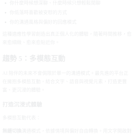
你什麼時候想深聊、什麼時候只想輕鬆閒聊
你低落時喜歡被安慰的方式
你的溝通風格與偏好的回應模式
這種適應性學習創造出真正個人化的體驗，隨著時間推移，愈
來愈細緻、愈來愈貼近你。
趨勢 5：多模態互動
AI 陪伴的未來不會侷限於單一的溝通模式。最先進的平台正
在擁抱多模態互動，結合文字、語音與視覺元素，打造更豐
富、更沉浸的體驗。
打造沉浸式體驗
多模態互動代表：
無縫切換
溝通模式，依據情境與偏好自由轉換。用文字開啟對