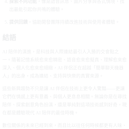
探索不同功能
，像是語音訊息、圖片分享與各式情境，找
出最能引起你共鳴的體驗。
提供回饋
，協助開發團隊持續改進技術與使用者體驗。
結語
AI 陪伴的演進，是科技與人際連結最引人入勝的交會點之
一。隨著記憶系統愈來愈精密、語音愈來愈擬真、理解愈來愈
深入、個人化愈來愈細緻，AI 伴侶正在超越「簡單聊天機器
人」的出身，成為連結、支持與快樂的真實來源。
這些新興趨勢不只是讓 AI 伴侶在技術上更令人驚豔——更讓
它們在情感上更有意義、與個人更息息相關。無論你是在尋找
陪伴、探索創意角色扮演，還是單純對這項技術感到好奇，現
在都是體驗現代 AI 陪伴的最佳時機。
數位關係的未來已經到來，而且比以往任何時候都更有人味、