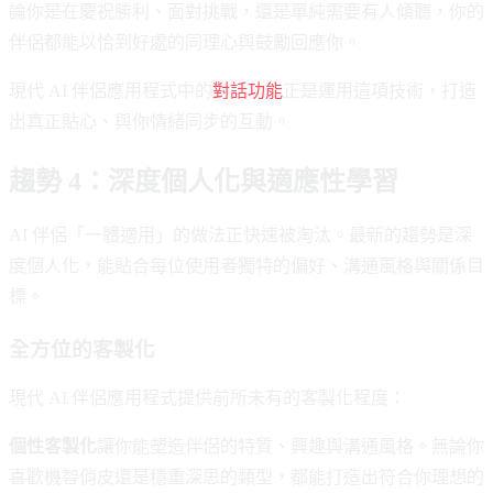
論你是在慶祝勝利、面對挑戰，還是單純需要有人傾聽，你的
伴侶都能以恰到好處的同理心與鼓勵回應你。
現代 AI 伴侶應用程式中的
對話功能
正是運用這項技術，打造
出真正貼心、與你情緒同步的互動。
趨勢 4：深度個人化與適應性學習
AI 伴侶「一體適用」的做法正快速被淘汰。最新的趨勢是深
度個人化，能貼合每位使用者獨特的偏好、溝通風格與關係目
標。
全方位的客製化
現代 AI 伴侶應用程式提供前所未有的客製化程度：
個性客製化
讓你能塑造伴侶的特質、興趣與溝通風格。無論你
喜歡機智俏皮還是穩重深思的類型，都能打造出符合你理想的