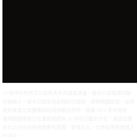
AI 陪伴的世界正以前所未有的速度演進。最初只是簡單的聊
天機器人，如今已蛻變為能夠記住脈絡、理解細膩語意，並與
使用者建立真實連結的成熟數位伴侶。隨著 2024 年的推進，
幾項關鍵趨勢正在重塑我們與 AI 伴侶互動的方式，讓這些關
係比以往任何時候都更有意義、更個人化，也更能帶來情感上
的滿足。