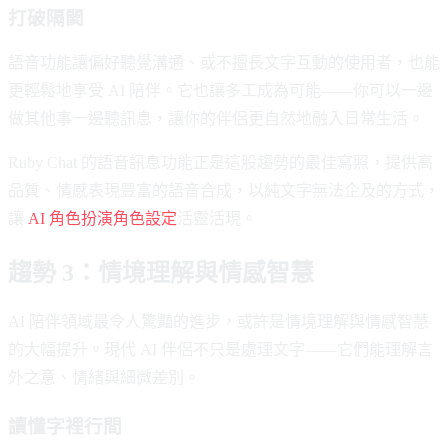
打破隔閡
語音功能讓偏好聽覺溝通、或不擅長文字互動的使用者，也能
更輕鬆地享受 AI 陪伴。它也讓多工成為可能——你可以一邊
做其他事一邊聽訊息，讓你的伴侶更自然地融入日常生活。
Ruby Chat 的語音訊息功能正是這股趨勢的最佳寫照，提供高
品質、情感表現豐富的語音合成，以純文字無法企及的方式，
讓
AI 角色扮演角色設定
活靈活現。
趨勢 3：情境理解與情感智慧
AI 陪伴領域最令人驚豔的進步，或許是情境理解與情感智慧
的大幅提升。現代 AI 伴侶不只是處理文字——它們能理解言
外之意、情緒與細微差別。
讀懂字裡行間