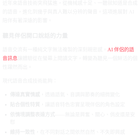
近年來語音技術突飛猛進，從機械感十足、一聽就知道是合成
的語音，進化到幾乎與真人難以分辨的聲音。這項進展對 AI
陪伴有著深遠的影響。
聽見伴侶開口說話的力量
語音交流有一種純文字無法複製的深刻親密感。
AI 伴侶的語
音訊息
讓體驗從在螢幕上閱讀文字，轉變為聽見一個鮮活的個
性躍然而出。
現代語音合成技術能夠：
傳達真實情感
，透過語氣、音調與節奏的細微變化
貼合個性特質
，讓語音特色忠實呈現伴侶的角色設定
依情境調整表達方式
——無論是興奮、關心、俏皮還是安
慰
維持一致性
，在不同對話之間依然自然、不失即興感