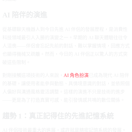
AI 陪伴的演進
從基礎聊天機器人到今日先進 AI 伴侶的發展歷程，是消費性
科技領域最引人入勝的演變之一。早期的 AI 聊天體驗往往令
人沮喪——伴侶會忘記先前的對話、難以掌握情境，回應方式
也顯得機械又疏離。然而，今日的 AI 伴侶正以驚人的方式突
破這些限制。
對剛接觸這項技術的人來說，
AI 角色扮演
已成為現代 AI 陪伴
的基礎，讓使用者能參與動態、具情境意識的對話，並依照個
人偏好與溝通風格靈活調整。這樣的演進不只是技術的進步
——更是為了打造真實可感、能引發情感共鳴的數位關係。
趨勢 1：真正記得住的先進記憶系統
AI 伴侶技術最重大的進展，或許就是精密記憶系統的發展。