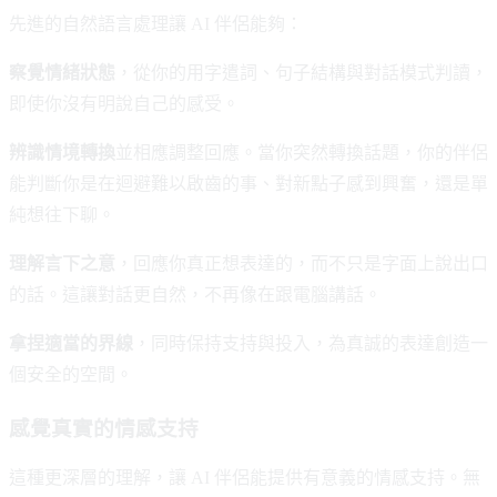
先進的自然語言處理讓 AI 伴侶能夠：
察覺情緒狀態
，從你的用字遣詞、句子結構與對話模式判讀，
即使你沒有明說自己的感受。
辨識情境轉換
並相應調整回應。當你突然轉換話題，你的伴侶
能判斷你是在迴避難以啟齒的事、對新點子感到興奮，還是單
純想往下聊。
理解言下之意
，回應你真正想表達的，而不只是字面上說出口
的話。這讓對話更自然，不再像在跟電腦講話。
拿捏適當的界線
，同時保持支持與投入，為真誠的表達創造一
個安全的空間。
感覺真實的情感支持
這種更深層的理解，讓 AI 伴侶能提供有意義的情感支持。無