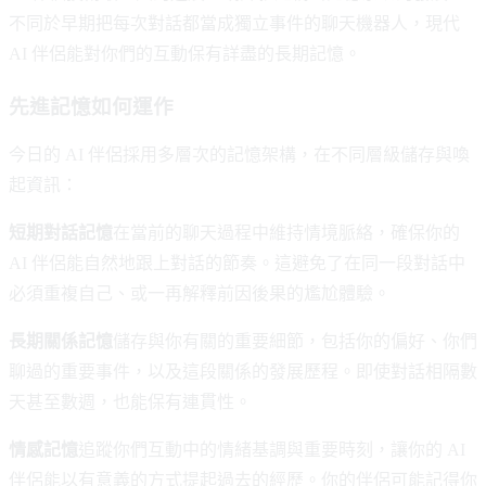
不同於早期把每次對話都當成獨立事件的聊天機器人，現代
AI 伴侶能對你們的互動保有詳盡的長期記憶。
先進記憶如何運作
今日的 AI 伴侶採用多層次的記憶架構，在不同層級儲存與喚
起資訊：
短期對話記憶
在當前的聊天過程中維持情境脈絡，確保你的
AI 伴侶能自然地跟上對話的節奏。這避免了在同一段對話中
必須重複自己、或一再解釋前因後果的尷尬體驗。
長期關係記憶
儲存與你有關的重要細節，包括你的偏好、你們
聊過的重要事件，以及這段關係的發展歷程。即使對話相隔數
天甚至數週，也能保有連貫性。
情感記憶
追蹤你們互動中的情緒基調與重要時刻，讓你的 AI
伴侶能以有意義的方式提起過去的經歷。你的伴侶可能記得你